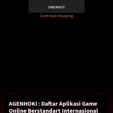
CHECKOUT
Continue shopping
AGENHOKI menghadirkan daftar aplikasi game online
berstandar internasional dengan koleksi permainan
lengkap, akses cepat, bonus menarik, dan
pengalaman bermain terbaik.
Show More →
AGENHOKI : Daftar Aplikasi Game
Online Berstandart Internasional