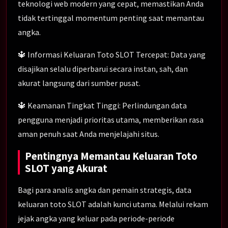
teknologi web modern yang cepat, memastikan Anda
tidak tertinggal momentum penting saat memantau
angka.
🔱 Informasi Keluaran Toto SLOT Tercepat: Data yang
disajikan selalu diperbarui secara instan, sah, dan
akurat langsung dari sumber pusat.
🔱 Keamanan Tingkat Tinggi: Perlindungan data
pengguna menjadi prioritas utama, memberikan rasa
aman penuh saat Anda menjelajahi situs.
Pentingnya Memantau Keluaran Toto
SLOT yang Akurat
Bagi para analis angka dan pemain strategis, data
keluaran toto SLOT adalah kunci utama. Melalui rekam
jejak angka yang keluar pada periode-periode