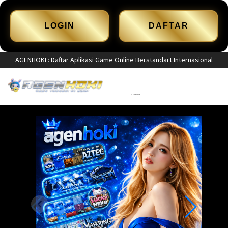
LOGIN
DAFTAR
AGENHOKI : Daftar Aplikasi Game Online Berstandart Internasional