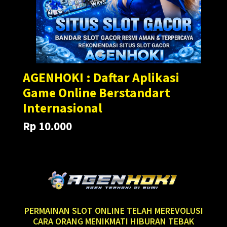
AGENHOKI : Daftar Aplikasi
Game Online Berstandart
Internasional
Rp 10.000
Translation
Translation
Rp 100.000
missing:
missing:
en.products.general.regular_price
en.products.general.sale_price
PERMAINAN SLOT ONLINE TELAH MEREVOLUSI
CARA ORANG MENIKMATI HIBURAN TEBAK