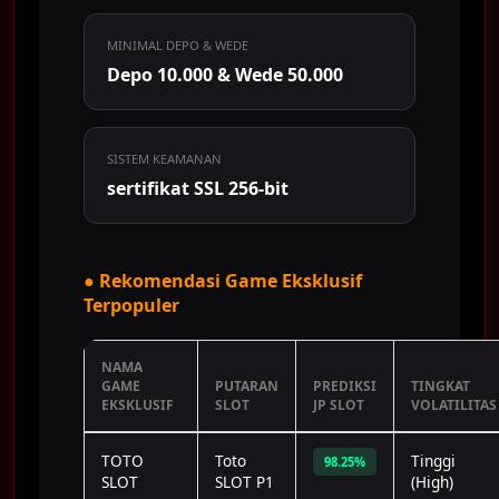
MINIMAL DEPO & WEDE
Depo 10.000 & Wede 50.000
SISTEM KEAMANAN
sertifikat SSL 256-bit
● Rekomendasi Game Eksklusif
Terpopuler
NAMA
GAME
PUTARAN
PREDIKSI
TINGKAT
EKSKLUSIF
SLOT
JP SLOT
VOLATILITAS
TOTO
Toto
Tinggi
98.25%
SLOT
SLOT P1
(High)