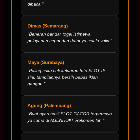
Dimas (Semarang)
"Beneran bandar togel istimewa,
pelayanan cepat dan datanya selalu valid."
Maya (Surabaya)
"Paling suka cek keluaran toto SLOT di
sini, tampilannya bersih bebas iklan
ganggu."
Agung (Palembang)
"Buat nyari hasil SLOT GACOR terpercaya
ya cuma di AGENHOKI. Rekomen lah."
Dewi (Denpasar)
"Situsnya ringan, dibuka pakai kuota minim
juga tetap kencang. Mantap AGENHOKI
SLOT."