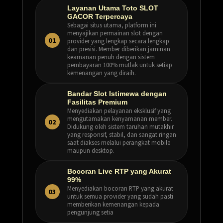
Layanan Utama Toto SLOT
GACOR Terpercaya
Sebagai situs utama, platform ini
menyajikan permainan slot dengan
01
provider yang lengkap secara lengkap
dan presisi. Member diberikan jaminan
keamanan penuh dengan sistem
pembayaran 100% mutlak untuk setiap
kemenangan yang diraih.
Bandar Slot Istimewa dengan
Fasilitas Premium
Menyediakan pelayanan eksklusif yang
mengutamakan kenyamanan member.
02
Didukung oleh sistem taruhan mutakhir
yang responsif, stabil, dan sangat ringan
saat diakses melalui perangkat mobile
maupun desktop.
Bocoran Live RTP yang Akurat
99%
Menyediakan bocoran RTP yang akurat
03
untuk semua provider yang sudah pasti
memberikan kemenangan kepada
pengunjung setia