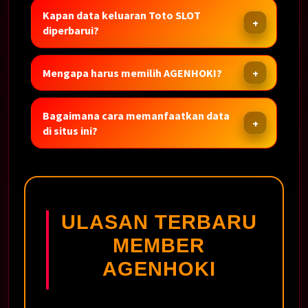
Kapan data keluaran Toto SLOT
diperbarui?
Mengapa harus memilih AGENHOKI?
Bagaimana cara memanfaatkan data
di situs ini?
Bramantyo (Yogyakarta)
"Situs AGENHOKI loadingnya cepat,
mantap buat pantau toto SLOT sehari-
hari."
ULASAN TERBARU
MEMBER
Saraswati (Bali)
AGENHOKI
"Keluaran toto SLOT di sini selalu yang
paling cepat dan akurat. Gak
mengecewakan."