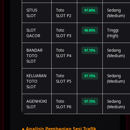
SITUS
Toto
Sedang
97.80%
SLOT
SLOT P2
(Medium)
SLOT
Toto
Tinggi
96.95%
GACOR
SLOT P3
(High)
BANDAR
Toto
Sedang
97.15%
TOTO
SLOT P4
(Medium)
SLOT
KELUARAN
Toto
Sedang
97.15%
TOTO
SLOT P5
(Medium)
SLOT
AGENHOKI
Toto
Sedang
97.15%
SLOT
SLOT P6
(Medium)
● Analisis Pembagian Sesi Trafik