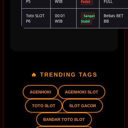
P5
WIB
FULL
Padat
Toto SLOT
00:01
Bebas BET
Sangat
P6
WIB
BB
Stabil
🔥 TRENDING TAGS
AGENHOKI
AGENHOKI SLOT
TOTO SLOT
SLOT GACOR
BANDAR TOTO SLOT