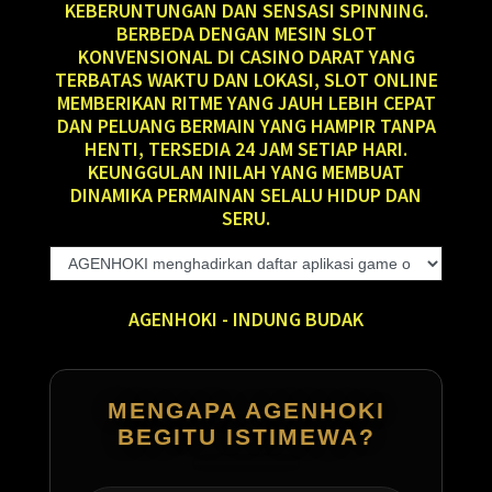
KEBERUNTUNGAN DAN SENSASI SPINNING.
BERBEDA DENGAN MESIN SLOT
KONVENSIONAL DI CASINO DARAT YANG
TERBATAS WAKTU DAN LOKASI, SLOT ONLINE
MEMBERIKAN RITME YANG JAUH LEBIH CEPAT
DAN PELUANG BERMAIN YANG HAMPIR TANPA
HENTI, TERSEDIA 24 JAM SETIAP HARI.
KEUNGGULAN INILAH YANG MEMBUAT
DINAMIKA PERMAINAN SELALU HIDUP DAN
SERU.
AGENHOKI - INDUNG BUDAK
MENGAPA AGENHOKI
BEGITU ISTIMEWA?