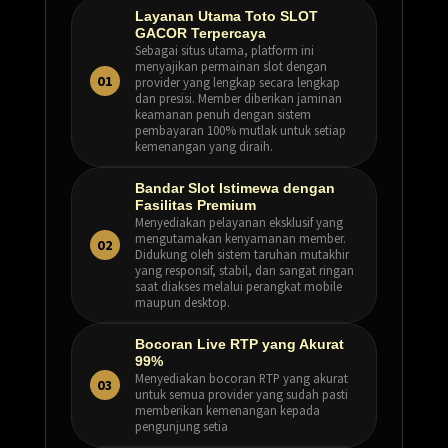
Layanan Utama Toto SLOT
GACOR Terpercaya
Sebagai situs utama, platform ini
menyajikan permainan slot dengan
01
provider yang lengkap secara lengkap
dan presisi. Member diberikan jaminan
keamanan penuh dengan sistem
pembayaran 100% mutlak untuk setiap
kemenangan yang diraih.
Bandar Slot Istimewa dengan
Fasilitas Premium
Menyediakan pelayanan eksklusif yang
mengutamakan kenyamanan member.
02
Didukung oleh sistem taruhan mutakhir
yang responsif, stabil, dan sangat ringan
saat diakses melalui perangkat mobile
maupun desktop.
Bocoran Live RTP yang Akurat
99%
Menyediakan bocoran RTP yang akurat
03
untuk semua provider yang sudah pasti
memberikan kemenangan kepada
pengunjung setia