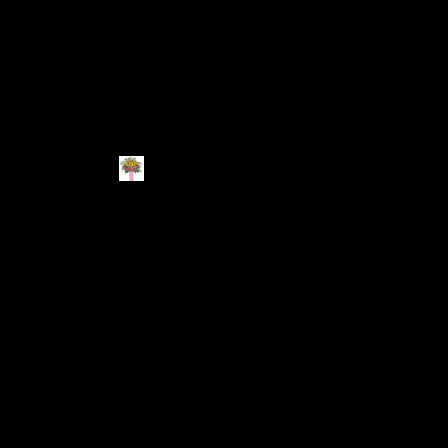
item added to your cart
AGENHOKI : DAFTAR
APLIKASI GAME
ONLINE
BERSTANDART
INTERNASIONAL
Rp 10.000
delivery option detail
delivery city
jakarta pusat
delivery date
30/05/2025
delivery time
Afternoon | 13:00 -
18:00
delivery option detail