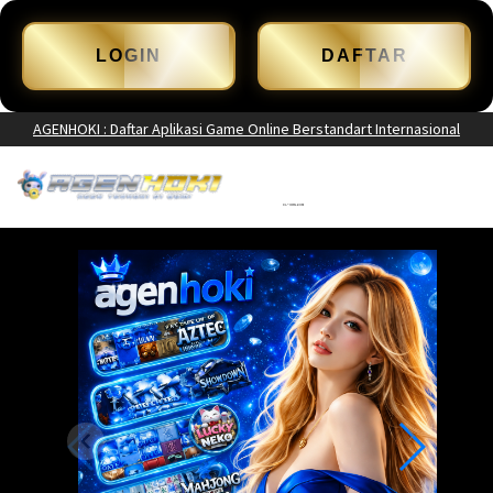
LOGIN
DAFTAR
AGENHOKI : Daftar Aplikasi Game Online Berstandart Internasional