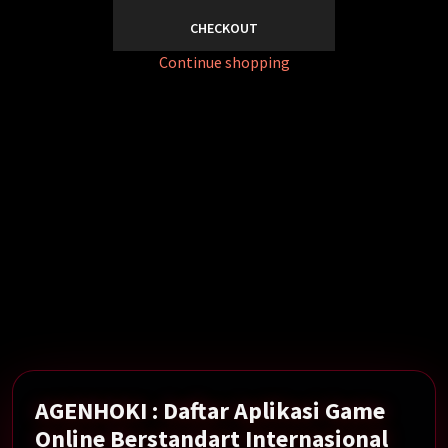
CHECKOUT
Continue shopping
AGENHOKI menghadirkan daftar aplikasi game online
berstandar internasional dengan koleksi permainan
lengkap, akses cepat, bonus menarik, dan
pengalaman bermain terbaik.
Show More →
AGENHOKI : Daftar Aplikasi Game
Online Berstandart Internasional