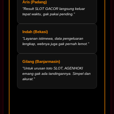
Indah (Bekasi)
"Layanan istimewa, data pengeluaran
lengkap, webnya juga gak pernah lemot."
Gilang (Banjarmasin)
"Untuk urusan toto SLOT, AGENHOKI
emang gak ada tandingannya. Simpel dan
akurat."