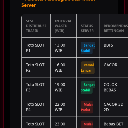
Server
SESI
INTERVAL
DISTRIBUSI
WAKTU
STATUS
REKOMENDAS
TRAFIK
(WIB)
SERVER
BETTINGAN
Toto SLOT
13:00
BBFS
Sangat
P1
WIB
Stabil
Toto SLOT
16:00
GACOR
Ramai
P2
WIB
Lancar
Toto SLOT
19:00
COLOK
Sangat
P3
WIB
BEBAS
Stabil
Toto SLOT
22:00
GACOR 3D
Mulai
P4
WIB
2D
Padat
Toto SLOT
23:00
Bebas BET
Mulai