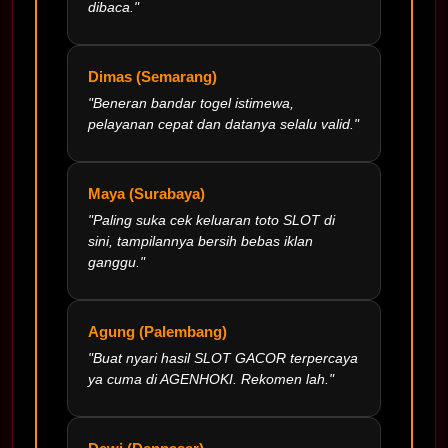
Dimas (Semarang)
"Beneran bandar togel istimewa,
pelayanan cepat dan datanya selalu valid."
Maya (Surabaya)
"Paling suka cek keluaran toto SLOT di
sini, tampilannya bersih bebas iklan
ganggu."
Agung (Palembang)
"Buat nyari hasil SLOT GACOR terpercaya
ya cuma di AGENHOKI. Rekomen lah."
Dewi (Denpasar)
"Situsnya ringan, dibuka pakai kuota minim
juga tetap kencang. Mantap AGENHOKI