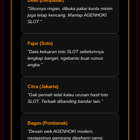
SLOT."
Fajar (Solo)
"Data keluaran toto SLOT sebelumnya
lengkap banget, ngebantu buat rumus
angka."
Citra (Jakarta)
"Gak pernah telat kalau urusan hasil toto
SLOT. Terbaik dibanding bandar lain."
Bagas (Pontianak)
"Desain web AGENHOKI modern,
navigasinya gampang dipahami sama
pemula kayak saya."