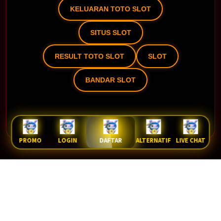
KELUARAN TOTO SLOT
SITUS SLOT
RESULT TOTO SLOT
SLOT
BANDAR SLOT
PROMO
LOGIN
DAFTAR
ALTERNATIF
LIVE CHAT