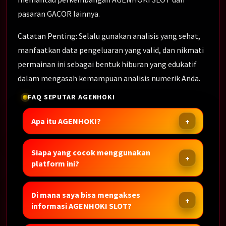
pasaran GACOR lainnya.
Catatan Penting: Selalu gunakan analisis yang sehat,
manfaatkan data pengeluaran yang valid, dan nikmati
permainan ini sebagai bentuk hiburan yang edukatif
dalam mengasah kemampuan analisis numerik Anda.
FAQ SEPUTAR AGENHOKI
Apa itu AGENHOKI?
Siapa yang cocok menggunakan
platform ini?
Di mana saya bisa mengakses
informasi AGENHOKI SLOT?