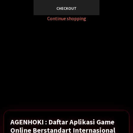
CHECKOUT
Continue shopping
AGENHOKI menghadirkan daftar aplikasi game online
berstandar internasional dengan koleksi permainan
lengkap, akses cepat, bonus menarik, dan
pengalaman bermain terbaik.
Show More →
AGENHOKI : Daftar Aplikasi Game
Online Berstandart Internasional