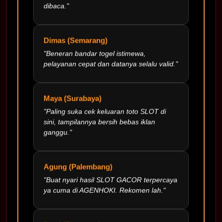
"Beneran bandar togel istimewa,
pelayanan cepat dan datanya selalu valid."
Maya (Surabaya)
"Paling suka cek keluaran toto SLOT di
sini, tampilannya bersih bebas iklan
ganggu."
Agung (Palembang)
"Buat nyari hasil SLOT GACOR terpercaya
ya cuma di AGENHOKI. Rekomen lah."
Dewi (Denpasar)
"Situsnya ringan, dibuka pakai kuota minim
juga tetap kencang. Mantap AGENHOKI
SLOT."