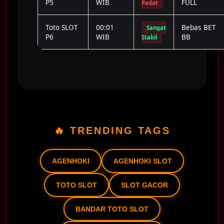
P5
WIB
FULL
Padat
Toto SLOT
00:01
Bebas BET
Sangat
P6
WIB
BB
Stabil
🔥 TRENDING TAGS
AGENHOKI
AGENHOKI SLOT
TOTO SLOT
SLOT GACOR
BANDAR TOTO SLOT