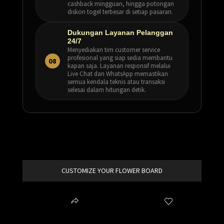
cashback mingguan, hingga potongan
diskon togel terbesar di setiap pasaran.
Dukungan Layanan Pelanggan
24/7
Menyediakan tim customer service
profesional yang siap sedia membantu
08
kapan saja. Layanan responsif melalui
Live Chat dan WhatsApp memastikan
semua kendala teknis atau transaksi
selesai dalam hitungan detik.
SLOT GACOR | AGENHOKI | SLOT ONLINE
CUSTOMIZE YOUR FLOWER BOARD
Share
Wishlist