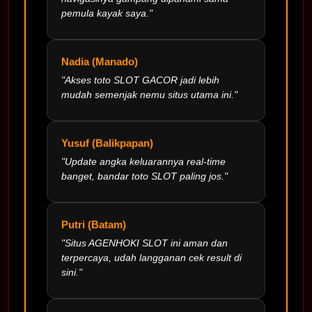
Nadia (Manado)
"Akses toto SLOT GACOR jadi lebih
mudah semenjak nemu situs utama ini."
Yusuf (Balikpapan)
"Update angka keluarannya real-time
banget, bandar toto SLOT paling jos."
Putri (Batam)
"Situs AGENHOKI SLOT ini aman dan
terpercaya, udah langganan cek result di
sini."
Aris (Padang)
"Result SLOT GACOR langsung keluar
tepat waktu, gak pakai pending."