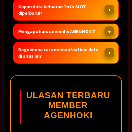
Kapan data keluaran Toto SLOT
diperbarui?
Mengapa harus memilih AGENHOKI?
Bagaimana cara memanfaatkan data
di situs ini?
Bramantyo (Yogyakarta)
"Situs AGENHOKI loadingnya cepat,
mantap buat pantau toto SLOT sehari-
hari."
ULASAN TERBARU
MEMBER
Saraswati (Bali)
AGENHOKI
"Keluaran toto SLOT di sini selalu yang
paling cepat dan akurat. Gak
mengecewakan."