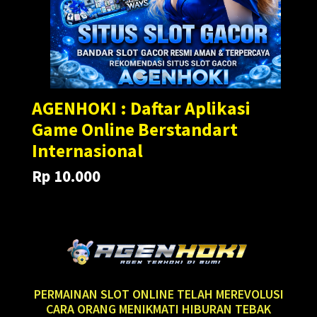
AGENHOKI : Daftar Aplikasi
Game Online Berstandart
Internasional
Rp 10.000
Translation
Translation
Rp 100.000
missing:
missing:
en.products.general.regular_price
en.products.general.sale_price
PERMAINAN SLOT ONLINE TELAH MEREVOLUSI
CARA ORANG MENIKMATI HIBURAN TEBAK