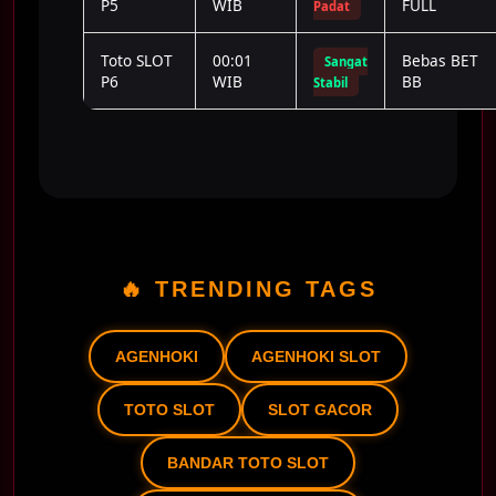
P5
WIB
FULL
Padat
Toto SLOT
00:01
Bebas BET
Sangat
P6
WIB
BB
Stabil
🔥 TRENDING TAGS
AGENHOKI
AGENHOKI SLOT
TOTO SLOT
SLOT GACOR
BANDAR TOTO SLOT