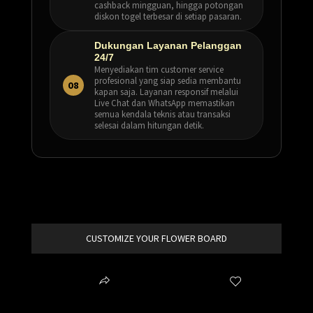
cashback mingguan, hingga potongan
diskon togel terbesar di setiap pasaran.
Dukungan Layanan Pelanggan
24/7
Menyediakan tim customer service
profesional yang siap sedia membantu
08
kapan saja. Layanan responsif melalui
Live Chat dan WhatsApp memastikan
semua kendala teknis atau transaksi
selesai dalam hitungan detik.
SLOT GACOR | AGENHOKI | SLOT ONLINE
CUSTOMIZE YOUR FLOWER BOARD
Share
Wishlist