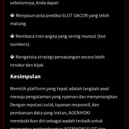
sebelumnya, Anda dapat:
🔱 Menyusun pola prediksi SLOT GACOR yang lebih
matang.
🔱 Membaca tren angka yang sering muncul (hot
numbers).
🔱 Mengelola strategi pemasangan secara lebih
terukur dan bijak.
Kesimpulan
Memilih platform yang tepat adalah langkah awal
menuju pengalaman yang nyaman dan menyenangkan.
Dengan reputasi solid, layanan responsif, dan
pembaruan data yang instan, AGENHOKI
membuktikan diri sebagai wadah terbaik untuk
memantau perkembangan AGENHOKI SLOT dan