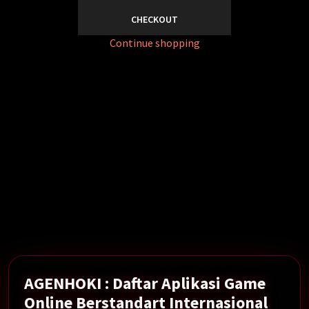
CHECKOUT
Continue shopping
AGENHOKI menghadirkan daftar aplikasi game online
berstandar internasional dengan koleksi permainan
lengkap, akses cepat, bonus menarik, dan
pengalaman bermain terbaik.
Show More →
AGENHOKI : Daftar Aplikasi Game
Online Berstandart Internasional