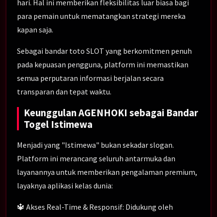
hari. Hal ini memberikan fleksibilitas luar biasa bagi
para pemain untuk mematangkan strategi mereka
kapan saja.
Sebagai bandar toto SLOT yang berkomitmen penuh
pada kepuasan pengguna, platform ini memastikan
semua perputaran informasi berjalan secara
transparan dan tepat waktu.
Keunggulan AGENHOKI sebagai Bandar
Togel Istimewa
Menjadi yang "Istimewa" bukan sekadar slogan.
Platform ini merancang seluruh antarmuka dan
layanannya untuk memberikan pengalaman premium,
layaknya aplikasi kelas dunia:
🔱 Akses Real-Time & Responsif: Didukung oleh