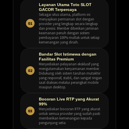
Layanan Utama Toto SLOT
GACOR Terpercaya
Sebagai situs utama, platform ini
menyajikan permainan slot dengan
01
provider yang lengkap secara lengkap
dan presisi. Member diberikan jaminan
keamanan penuh dengan sistem
pembayaran 100% mutlak untuk setiap
kemenangan yang diraih.
Bandar Slot Istimewa dengan
Fasilitas Premium
Menyediakan pelayanan eksklusif yang
mengutamakan kenyamanan member.
02
Didukung oleh sistem taruhan mutakhir
yang responsif, stabil, dan sangat ringan
saat diakses melalui perangkat mobile
maupun desktop.
Bocoran Live RTP yang Akurat
99%
Menyediakan bocoran RTP yang akurat
03
untuk semua provider yang sudah pasti
memberikan kemenangan kepada
pengunjung setia