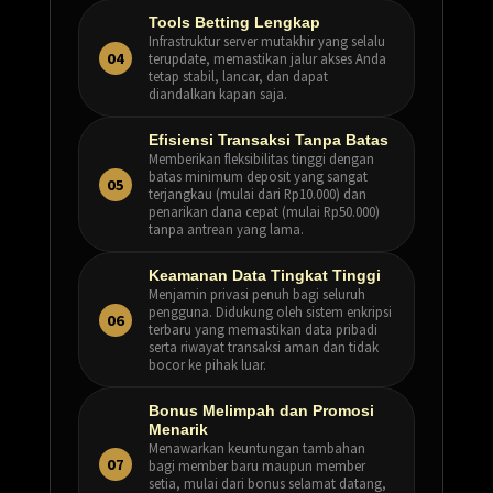
Tools Betting Lengkap
Infrastruktur server mutakhir yang selalu
04
terupdate, memastikan jalur akses Anda
tetap stabil, lancar, dan dapat
diandalkan kapan saja.
Efisiensi Transaksi Tanpa Batas
Memberikan fleksibilitas tinggi dengan
batas minimum deposit yang sangat
05
terjangkau (mulai dari Rp10.000) dan
penarikan dana cepat (mulai Rp50.000)
tanpa antrean yang lama.
Keamanan Data Tingkat Tinggi
Menjamin privasi penuh bagi seluruh
pengguna. Didukung oleh sistem enkripsi
06
terbaru yang memastikan data pribadi
serta riwayat transaksi aman dan tidak
bocor ke pihak luar.
Bonus Melimpah dan Promosi
Menarik
Menawarkan keuntungan tambahan
07
bagi member baru maupun member
setia, mulai dari bonus selamat datang,