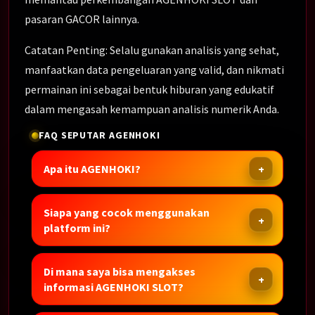
pasaran GACOR lainnya.
Catatan Penting: Selalu gunakan analisis yang sehat,
manfaatkan data pengeluaran yang valid, dan nikmati
permainan ini sebagai bentuk hiburan yang edukatif
dalam mengasah kemampuan analisis numerik Anda.
FAQ SEPUTAR AGENHOKI
Apa itu AGENHOKI?
Siapa yang cocok menggunakan
platform ini?
Di mana saya bisa mengakses
informasi AGENHOKI SLOT?