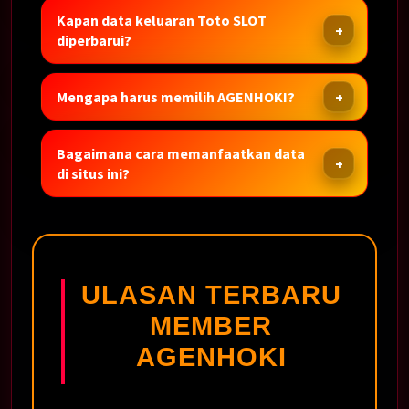
Kapan data keluaran Toto SLOT
diperbarui?
Mengapa harus memilih AGENHOKI?
Bagaimana cara memanfaatkan data
di situs ini?
Bramantyo (Yogyakarta)
"Situs AGENHOKI loadingnya cepat,
mantap buat pantau toto SLOT sehari-
hari."
ULASAN TERBARU
MEMBER
Saraswati (Bali)
AGENHOKI
"Keluaran toto SLOT di sini selalu yang
paling cepat dan akurat. Gak
mengecewakan."