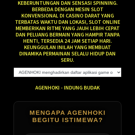
KEBERUNTUNGAN DAN SENSASI SPINNING.
BERBEDA DENGAN MESIN SLOT
KONVENSIONAL DI CASINO DARAT YANG
TERBATAS WAKTU DAN LOKASI, SLOT ONLINE
MEMBERIKAN RITME YANG JAUH LEBIH CEPAT
DAN PELUANG BERMAIN YANG HAMPIR TANPA
HENTI, TERSEDIA 24 JAM SETIAP HARI.
KEUNGGULAN INILAH YANG MEMBUAT
DINAMIKA PERMAINAN SELALU HIDUP DAN
SERU.
AGENHOKI - INDUNG BUDAK
MENGAPA AGENHOKI
BEGITU ISTIMEWA?