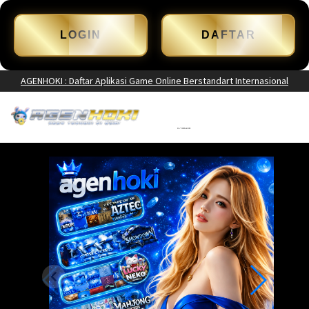
LOGIN
DAFTAR
AGENHOKI : Daftar Aplikasi Game Online Berstandart Internasional