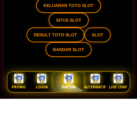
KELUARAN TOTO SLOT
SITUS SLOT
RESULT TOTO SLOT
SLOT
BANDAR SLOT
PROMO
LOGIN
DAFTAR
ALTERNATIF
LIVE CHAT