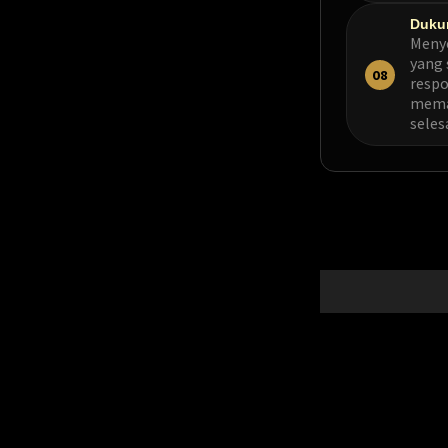
Duku
Menye
yang 
08
respo
memas
seles
SLOT G
Share
item a