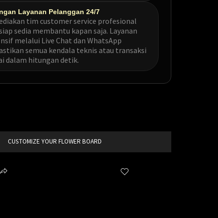
ngan Layanan Pelanggan 24/7
diakan tim customer service profesional
siap sedia membantu kapan saja. Layanan
nsif melalui Live Chat dan WhatsApp
tikan semua kendala teknis atau transaksi
ai dalam hitungan detik.
ACOR | AGENHOKI | SLOT ONLINE
CUSTOMIZE YOUR FLOWER BOARD
Wishlist
dded to your cart