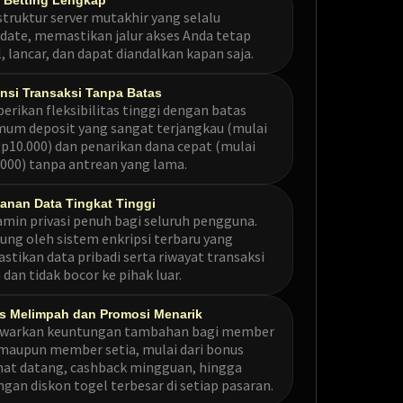
 Betting Lengkap
struktur server mutakhir yang selalu
date, memastikan jalur akses Anda tetap
l, lancar, dan dapat diandalkan kapan saja.
ensi Transaksi Tanpa Batas
rikan fleksibilitas tinggi dengan batas
um deposit yang sangat terjangkau (mulai
Rp10.000) dan penarikan dana cepat (mulai
000) tanpa antrean yang lama.
nan Data Tingkat Tinggi
min privasi penuh bagi seluruh pengguna.
ung oleh sistem enkripsi terbaru yang
tikan data pribadi serta riwayat transaksi
dan tidak bocor ke pihak luar.
s Melimpah dan Promosi Menarik
warkan keuntungan tambahan bagi member
maupun member setia, mulai dari bonus
at datang, cashback mingguan, hingga
gan diskon togel terbesar di setiap pasaran.