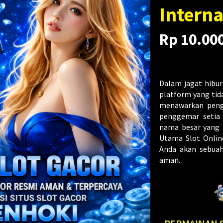
Interna
Rp 10.00
Translation
Translation
missing:
missing:
en.products.genera
en.products.genera
Dalam jagat hibur
platform yang tid
menawarkan peng
penggemar setia 
nama besar yang t
Utama Slot Online
Anda akan sebuah
aman.