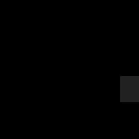
Kota Adm
Ibukota 
recipie
PROVIN
postal c
add-on