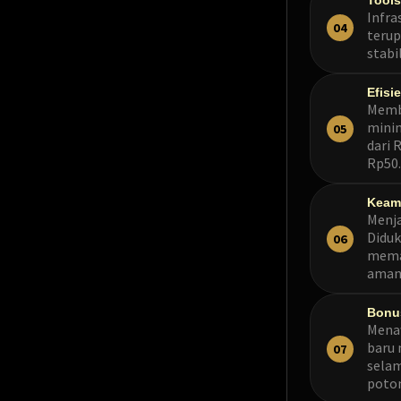
Tools
Infra
04
terup
stabi
Efisi
Membe
minim
05
dari 
Rp50.
Keama
Menja
Diduk
06
memas
aman 
Bonu
Mena
baru 
07
selam
poton