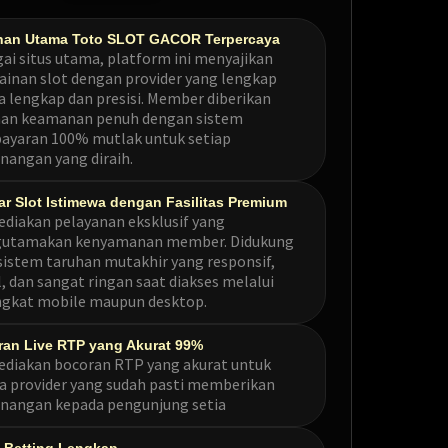
nan Utama Toto SLOT GACOR Terpercaya
ai situs utama, platform ini menyajikan
inan slot dengan provider yang lengkap
a lengkap dan presisi. Member diberikan
nan keamanan penuh dengan sistem
ayaran 100% mutlak untuk setiap
angan yang diraih.
r Slot Istimewa dengan Fasilitas Premium
diakan pelayanan eksklusif yang
utamakan kenyamanan member. Didukung
sistem taruhan mutakhir yang responsif,
l, dan sangat ringan saat diakses melalui
ngkat mobile maupun desktop.
an Live RTP yang Akurat 99%
diakan bocoran RTP yang akurat untuk
 provider yang sudah pasti memberikan
nangan kepada pengunjung setia