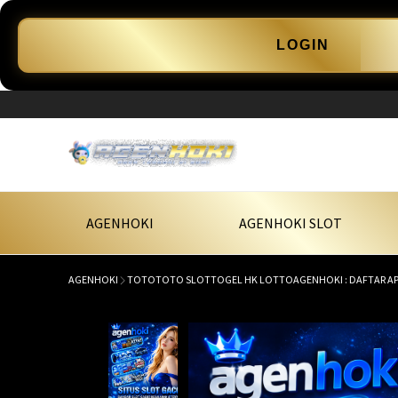
LOGIN
AGENHOKI
AGENHOKI SLOT
AGENHOKI
TOTO
TOTO SLOT
TOGEL HK LOTTO
AGENHOKI : DAFTAR A