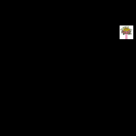
delive
delivery 
delivery
delivery
delive
RECIPI
delivery
08, Kelu