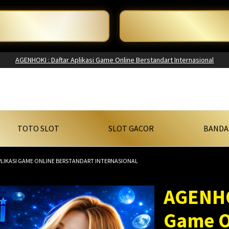
AGENHOKI : Daftar Aplikasi Game Online Berstandart Internasional
TOTO SLOT
SLOT GACOR
BANDA
PLIKASI GAME ONLINE BERSTANDART INTERNASIONAL
AGENHOK
Game O